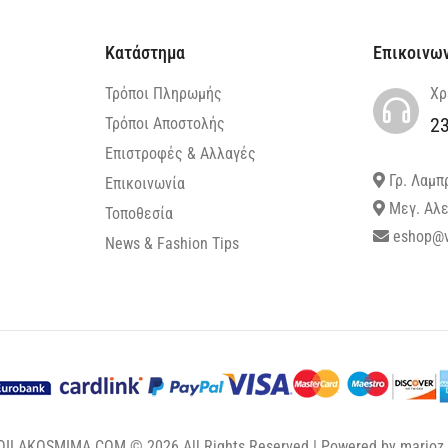
Κατάστημα
Επικοινω
Τρόποι Πληρωμής
Χρ
2
Τρόποι Αποστολής
Επιστροφές & Αλλαγές
Γρ. Λαμπ
Επικοινωνία
Μεγ. Αλε
Τοποθεσία
eshop@v
News & Fashion Tips
OILAKOSMIMA.COM © 2026 All Rights Reserved | Powered by
marioz.