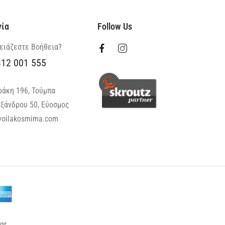
νία
Follow Us
ειάζεστε Βοήθεια?
312 001 555
ράκη 196, Τούμπα
ξάνδρου 50, Εύοσμος
oilakosmima.com
gr