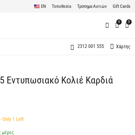
EN
Τοποθεσία
Τρύπημα Αυτιών
Gift Cards
0
0
2312 001 555
Χάρτης
5 Εντυπωσιακό Κολιέ Καρδιά
Ασημένιο 925
Ασημένιο 925
Μενταγιόν Eleftheriou
Εντυπωσιακό Κολιέ
με Σιδηροπυρίτη
Καρδιά Μαμά Ροζ
595,00
70,00
€
€
- Only 1 Left
ς μέρες