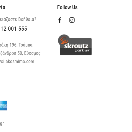
νία
Follow Us
ειάζεστε Βοήθεια?
312 001 555
ράκη 196, Τούμπα
ξάνδρου 50, Εύοσμος
oilakosmima.com
gr