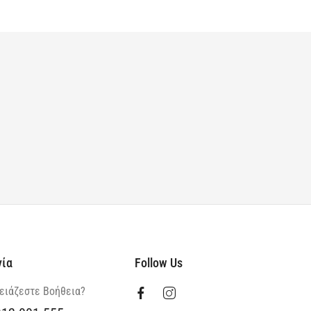
νία
Follow Us
ειάζεστε Βοήθεια?