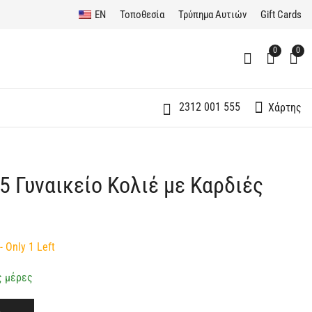
EN
Τοποθεσία
Τρύπημα Αυτιών
Gift Cards
0
0
2312 001 555
Χάρτης
5 Γυναικείο Κολιέ με Καρδιές
Ασημένιο 925
Ασημένιο 925
Γυναικείο Κολιέ με
Γυναικείο Κολιέ
Πέτρα Δάκρυ
Διακριτική Καρδούλα
40,00
55,00
€
€
- Only 1 Left
ς μέρες