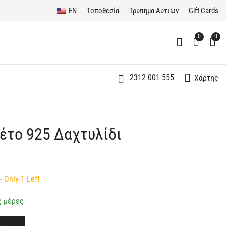
EN
Τοποθεσία
Τρύπημα Αυτιών
Gift Cards
0
0
2312 001 555
Χάρτης
έτο 925 Δαχτυλίδι
Ασημένιο 925
Ασημένιο 925
Δαχτυλίδι
Δαχτυλίδι Πολύβερο
Εντυπωσιακό Σκέτο
Ματ
70,00
50,00
€
€
- Only 1 Left
ς μέρες