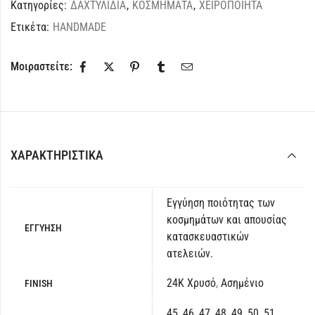
Κατηγορίες:
ΔΑΧΤΥΛΙΔΙΑ
,
ΚΟΣΜΗΜΑΤΑ
,
ΧΕΙΡΟΠΟΙΗΤΑ
Ετικέτα:
HANDMADE
Μοιραστείτε:
ΧΑΡΑΚΤΗΡΙΣΤΙΚΆ
Εγγύηση ποιότητας των
κοσμημάτων και απουσίας
ΕΓΓΥΗΣΗ
κατασκευαστικών
ατελειών.
24Κ Χρυσό
,
Ασημένιο
FINISH
45
,
46
,
47
,
48
,
49
,
50
,
51
,