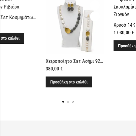
14Κ Χρυσό Σετ Κοσμημάτων Ριβιέρα
.200,00
€
1
Προσθήκη στο καλάθι
Χειροποίητο Σετ Ασήμι 925 με Λαβραδορίτη και Μαργαριτάρια
380,00
€
Προσθήκη στο καλάθι