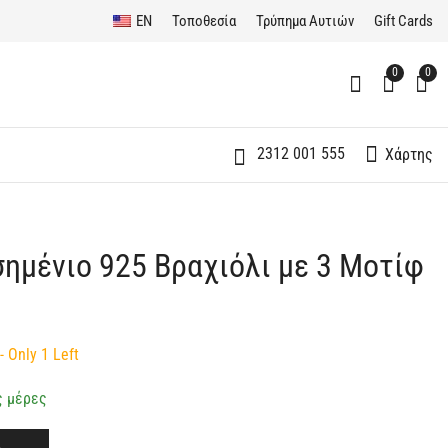
EN
Τοποθεσία
Τρύπημα Αυτιών
Gift Cards
0
0
2312 001 555
Χάρτης
σημένιο 925 Βραχιόλι με 3 Μοτίφ
Ασημένιο 925
Σετ Κοσμημάτων Ασήμι
Γυναικείο
925 Ice Cut με
Εντυπωσιακό Κολιέ
Πράσινες Πέτρες
60,00
300,00
€
€
Μάτι
- Only 1 Left
ς μέρες