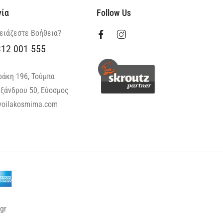
νία
Follow Us
ειάζεστε Βοήθεια?
312 001 555
ράκη 196, Τούμπα
ξάνδρου 50, Εύοσμος
oilakosmima.com
gr