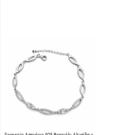
Γυναικείο Ασημένιο 925 Βραχιόλι Αλυσίδα με Πέτρες