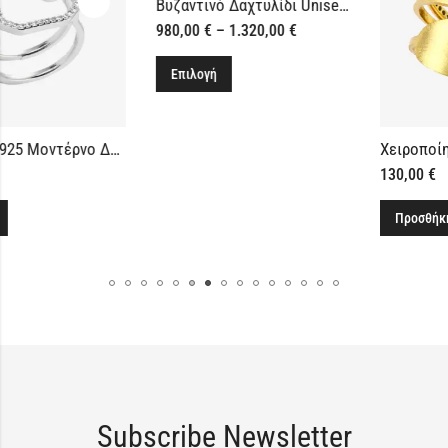
Βυζαντινό Δαχτυλίδι Unisex Χρυσό 14Κ ή 18Κ
980,00
€
–
1.320,00
€
Επιλογή
Ασημένιο 925 Μοντέρνο Δαχτυλίδι με Μαργαριτάρι
130,00
€
Προσθήκη στο καλάθι
Subscribe Newsletter