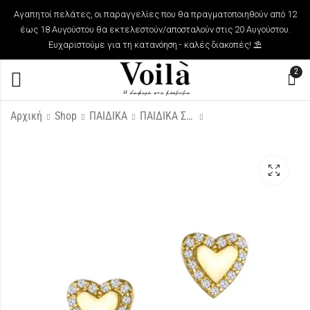
Αγαπητοί πελάτες, οι παραγγελίες που θα πραγματοποιηθούν από 12
έως 18 Αυγούστου θα εκτελεστούν/αποσταλούν στις 20 Αυγούστου.
Ευχαριστούμε για τη κατανόηση - καλές διακοπές! ⛱️
2
Αρχική
Shop
ΠΑΙΔΙΚΑ
ΠΑΙΔΙΚΑ ΣΚΟΥΛΑΡΙΚΙΑ
Χρυσά 14Κ Δίχρωμα
Χρυσό 9Κ Κολιέ με
Σκουλαρίκια
4 Μονογράμματα
Καρδούλες
280,00
€
90,00
€