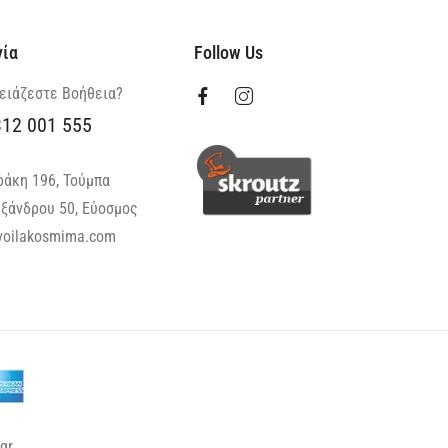
νία
Follow Us
ειάζεστε Βοήθεια?
312 001 555
ράκη 196, Τούμπα
ξάνδρου 50, Εύοσμος
oilakosmima.com
gr