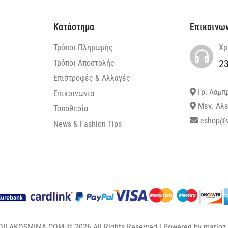
Κατάστημα
Επικοινω
Τρόποι Πληρωμής
Χρ
2
Τρόποι Αποστολής
Επιστροφές & Αλλαγές
Γρ. Λαμπ
Επικοινωνία
Μεγ. Αλε
Τοποθεσία
eshop@v
News & Fashion Tips
OILAKOSMIMA.COM © 2026 All Rights Reserved | Powered by
marioz.