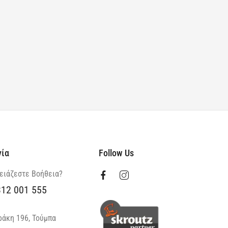
νία
Follow Us
ειάζεστε Βοήθεια?
312 001 555
ράκη 196, Τούμπα