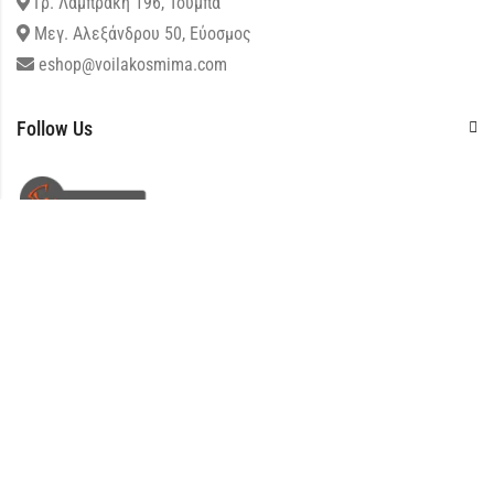
Γρ. Λαμπράκη 196, Τούμπα
Μεγ. Αλεξάνδρου 50, Εύοσμος
eshop@voilakosmima.com
Follow Us
VOILAKOSMIMA.COM © 2026 All Rights Reserved | Powered by