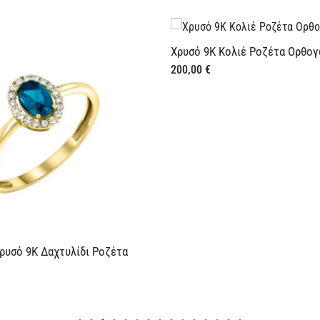
Χρυσό 9Κ Κολιέ Ροζέτα Ορθογώνια Πράσινη
200,00
€
έτα
Χρυσ
160,