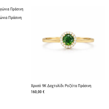
ό 9Κ Δαχτυλίδι Ροζέτα Πράσινη
00
€
320,00
€