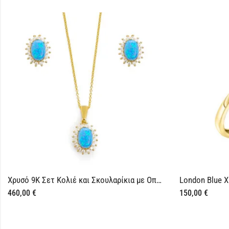
Χρυσό 9Κ Σετ Κολιέ και Σκουλαρίκια με Οπάλιο
London Blue Χρυσό 9Κ Δαχτυλίδι Ροζ
150,00
€