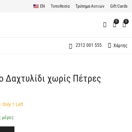
EN
Τοποθεσία
Τρύπημα Αυτιών
Gift Cards
0
0
2312 001 555
Χάρτης
ο Δαχτυλίδι χωρίς Πέτρες
K9 Σειρέ Δαχτυλίδι
Ασημένιο 925
Λεπτό με Ζιργκόν
Επιχρυσωμένο
Κολιέ ΜΑΜΑ
110,00
€
55,00
€
- Only 1 Left
ς μέρες